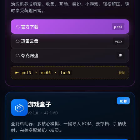
治愈系养成萌宠，收集、互动、装扮、小游戏，轻松解压，随
时享受萌趣日常。
☁️ 官方下载
pet3
☁️ 迅雷云盘
yjxx
☁️ 夸克网盘
无
🔑
·
·
复制
pet3
mc66
fun9
配套
游戏盒子
📦
v2.1.0 · 42.3 MB
全能启动器，多核心模拟、一键导入 ROM、云存档、手柄映
射，完美搭配掌机小精灵。