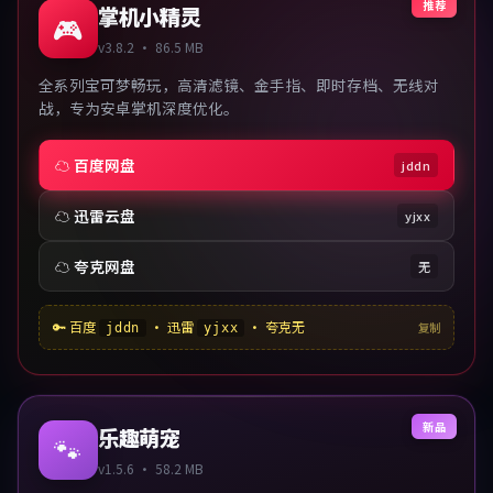
推荐
掌机小精灵
🎮
v3.8.2 · 86.5 MB
全系列宝可梦畅玩，高清滤镜、金手指、即时存档、无线对
战，专为安卓掌机深度优化。
☁️ 百度网盘
jddn
☁️ 迅雷云盘
yjxx
☁️ 夸克网盘
无
🔑 百度
· 迅雷
· 夸克无
复制
jddn
yjxx
新品
乐趣萌宠
🐾
v1.5.6 · 58.2 MB