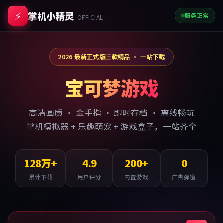
⚡
掌机小精灵
服务正常
OFFICIAL
2026 最新正式版
三款精品 · 一站下载
宝可梦游戏
高清画质 · 金手指 · 即时存档 · 离线畅玩
掌机模拟器 + 乐趣萌宠 + 游戏盒子，一站齐全
128万+
4.9
200+
0
累计下载
用户评分
内置游戏
广告弹窗