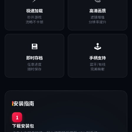
极速加载
高清画质
秒开游戏
滤镜增强
流畅不卡顿
分辨率提升
💾
🕹️
即时存档
手柄支持
任意进度
蓝牙/有线
随时保存
完美映射
安装指南
1
下载安装包