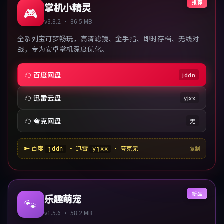
推荐
掌机小精灵
🎮
v3.8.2 · 86.5 MB
全系列宝可梦畅玩，高清滤镜、金手指、即时存档、无线对
战，专为安卓掌机深度优化。
☁️ 百度网盘
jddn
☁️ 迅雷云盘
yjxx
☁️ 夸克网盘
无
🔑 百度
· 迅雷
· 夸克无
复制
jddn
yjxx
新品
乐趣萌宠
🐾
v1.5.6 · 58.2 MB