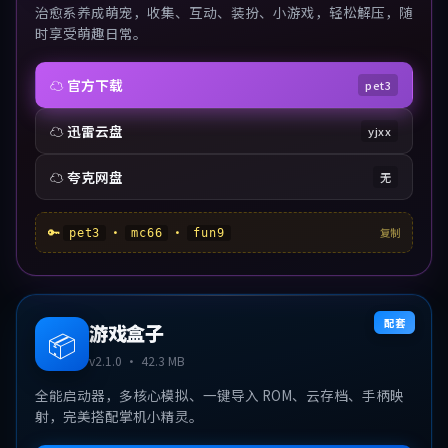
治愈系养成萌宠，收集、互动、装扮、小游戏，轻松解压，随
时享受萌趣日常。
☁️ 官方下载
pet3
☁️ 迅雷云盘
yjxx
☁️ 夸克网盘
无
🔑
·
·
复制
pet3
mc66
fun9
配套
游戏盒子
📦
v2.1.0 · 42.3 MB
全能启动器，多核心模拟、一键导入 ROM、云存档、手柄映
射，完美搭配掌机小精灵。