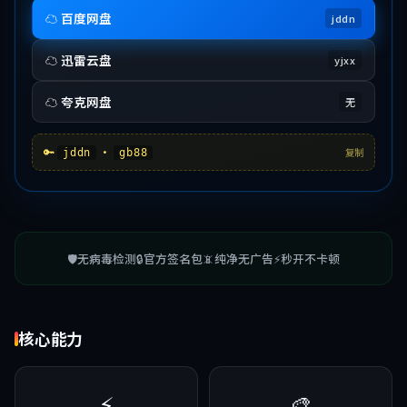
☁️ 百度网盘
jddn
☁️ 迅雷云盘
yjxx
☁️ 夸克网盘
无
🔑
·
复制
jddn
gb88
🛡️
无病毒检测
🔒
官方签名包
📵
纯净无广告
⚡
秒开不卡顿
核心能力
⚡
🎨